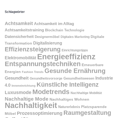
Schlagwörter
Achtsamkeit
Achtsamkeit im Alltag
Achtsamkeitstraining
Blockchain Technologie
Datensicherheit
Digitale
Designermöbel
Digitales Marketing
Digitalisierung
Transformation
Effizienzsteigerung
Einrichtungstipps
Energieeffizienz
Elektromobilität
Entspannungstechniken
Erneuerbare
Gesunde Ernährung
Energien
Fashion Trends
Gesundheit
Industrie
Gesundheitswesen
Gesundheitsvorsorge
Künstliche Intelligenz
4.0
Inneneinrichtung
Modetrends
Luxusmode
Nachhaltige Mobilität
Nachhaltige Mode
Nachhaltiges Wohnen
Nachhaltigkeit
Naturerlebnis
Platzsparende
Raumgestaltung
Prozessoptimierung
Möbel