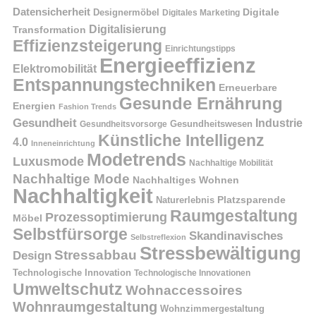
Datensicherheit
Digitale
Designermöbel
Digitales Marketing
Digitalisierung
Transformation
Effizienzsteigerung
Einrichtungstipps
Energieeffizienz
Elektromobilität
Entspannungstechniken
Erneuerbare
Gesunde Ernährung
Energien
Fashion Trends
Gesundheit
Industrie
Gesundheitswesen
Gesundheitsvorsorge
Künstliche Intelligenz
4.0
Inneneinrichtung
Modetrends
Luxusmode
Nachhaltige Mobilität
Nachhaltige Mode
Nachhaltiges Wohnen
Nachhaltigkeit
Naturerlebnis
Platzsparende
Raumgestaltung
Prozessoptimierung
Möbel
Selbstfürsorge
Skandinavisches
Selbstreflexion
Stressbewältigung
Stressabbau
Design
Technologische Innovation
Technologische Innovationen
Umweltschutz
Wohnaccessoires
Wohnraumgestaltung
Wohnzimmergestaltung