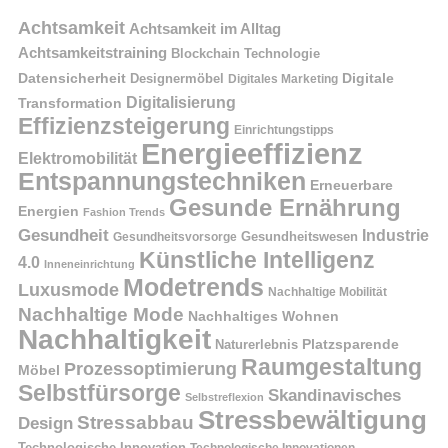
Achtsamkeit
Achtsamkeit im Alltag
Achtsamkeitstraining
Blockchain Technologie
Datensicherheit
Digitale
Designermöbel
Digitales Marketing
Digitalisierung
Transformation
Effizienzsteigerung
Einrichtungstipps
Energieeffizienz
Elektromobilität
Entspannungstechniken
Erneuerbare
Gesunde Ernährung
Energien
Fashion Trends
Gesundheit
Industrie
Gesundheitswesen
Gesundheitsvorsorge
Künstliche Intelligenz
4.0
Inneneinrichtung
Modetrends
Luxusmode
Nachhaltige Mobilität
Nachhaltige Mode
Nachhaltiges Wohnen
Nachhaltigkeit
Naturerlebnis
Platzsparende
Raumgestaltung
Prozessoptimierung
Möbel
Selbstfürsorge
Skandinavisches
Selbstreflexion
Stressbewältigung
Stressabbau
Design
Technologische Innovation