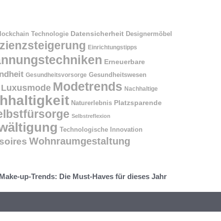
Datensicherheit
Designermöbel
lockchain Technologie
izienzsteigerung
Einrichtungstipps
annungstechniken
Erneuerbare
ndheit
Gesundheitswesen
Gesundheitsvorsorge
Modetrends
Luxusmode
Nachhaltige
hhaltigkeit
Naturerlebnis
Platzsparende
elbstfürsorge
Selbstreflexion
wältigung
Technologische Innovation
Wohnraumgestaltung
oires
Make-up-Trends: Die Must-Haves für dieses Jahr