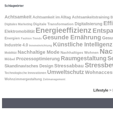
Schlagwörter
Achtsamkeit
Achtsamkeit im Alltag
Achtsamkeitstraining
B
Eff
Digitalisierung
Digitale Transformation
Digitales Marketing
Energieeffizienz
Entsp
Elektromobilität
Gesunde Ernährung
Gesu
Energien
Fashion Trends
Künstliche Intelligenz
Industrie 4.0
Inneneinrichtung
Nac
Nachhaltige Mode
Nachhaltiges Wohnen
Mobilität
Raumgestaltung
S
Prozessoptimierung
Möbel
Stressbe
Stressabbau
Skandinavisches Design
Umweltschutz
Wohnaccess
Technologische Innovationen
Wohnzimmergestaltung
Zeitmanagement
Lifestyle
>