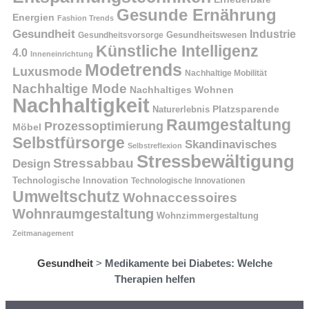
Gesunde Ernährung
Energien
Fashion Trends
Gesundheit
Industrie
Gesundheitswesen
Gesundheitsvorsorge
Künstliche Intelligenz
4.0
Inneneinrichtung
Modetrends
Luxusmode
Nachhaltige Mobilität
Nachhaltige Mode
Nachhaltiges Wohnen
Nachhaltigkeit
Naturerlebnis
Platzsparende
Raumgestaltung
Prozessoptimierung
Möbel
Selbstfürsorge
Skandinavisches
Selbstreflexion
Stressbewältigung
Stressabbau
Design
Technologische Innovation
Technologische Innovationen
Umweltschutz
Wohnaccessoires
Wohnraumgestaltung
Wohnzimmergestaltung
Zeitmanagement
Gesundheit
>
Medikamente bei Diabetes: Welche
Therapien helfen