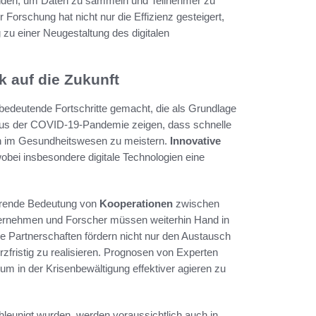
den, um Daten zu sammeln und Teilnehmer zu
Forschung hat nicht nur die Effizienz gesteigert,
 zu einer Neugestaltung des digitalen
k auf die Zukunft
 bedeutende Fortschritte gemacht, die als Grundlage
aus der COVID-19-Pandemie zeigen, dass schnelle
en im Gesundheitswesen zu meistern.
Innovative
bei insbesondere digitale Technologien eine
ährende Bedeutung von
Kooperationen
zwischen
ternehmen und Forscher müssen weiterhin Hand in
 Partnerschaften fördern nicht nur den Austausch
zfristig zu realisieren. Prognosen von Experten
, um in der Krisenbewältigung effektiver agieren zu
leunigt wurden, werden voraussichtlich auch in