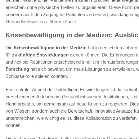
wurden. Während der Pandemie mussten Forscher neue Wege fin
erreichen, ohne physische Treffen zu organisieren. Diese Form der 
sondern auch den Zugang für Patienten verbessert, was langfristig
Gesundheitswesens führen könnte.
Krisenbewältigung in der Medizin: Ausblic
Die
Krisenbewältigung in der Medizin
hat in den letzten Jahren
für
zukünftige Entwicklungen
dienen können. Die Erfahrungen 
und flexible Reaktionen entscheidend sind, um Herausforderung
Forschung
hat sich bewährt, um neue Lösungen zu entwickeln, wo
Schlüsselrolle spielen könnten.
Ein zentraler Aspekt der zukünftigen Entwicklungen ist die fortw
verschiedenen Akteuren im Gesundheitswesen. Institutionen, Un
Hand arbeiten, um gemeinsam auf neue Krisen zu reagieren. Diese
von Wissen, sondern auch die Bereitschaft, innovative Ansätze kur
unterstreichen, wie wichtig es ist, diese Kollaboration zu vertiefen
können.
Die technologischen Fortschritte, die während der Pandemie besch