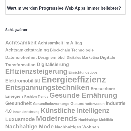
Warum werden Progressive Web Apps immer beliebter?
Schlagwörter
Achtsamkeit
Achtsamkeit im Alltag
Achtsamkeitstraining
Blockchain Technologie
Datensicherheit
Digitale
Designermöbel
Digitales Marketing
Digitalisierung
Transformation
Effizienzsteigerung
Einrichtungstipps
Energieeffizienz
Elektromobilität
Entspannungstechniken
Erneuerbare
Gesunde Ernährung
Energien
Fashion Trends
Gesundheit
Industrie
Gesundheitswesen
Gesundheitsvorsorge
Künstliche Intelligenz
4.0
Inneneinrichtung
Modetrends
Luxusmode
Nachhaltige Mobilität
Nachhaltige Mode
Nachhaltiges Wohnen