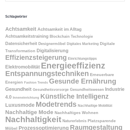
Schlagwörter
Achtsamkeit
Achtsamkeit im Alltag
Achtsamkeitstraining
Blockchain Technologie
Datensicherheit
Digitale
Designermöbel
Digitales Marketing
Digitalisierung
Transformation
Effizienzsteigerung
Einrichtungstipps
Energieeffizienz
Elektromobilität
Entspannungstechniken
Erneuerbare
Gesunde Ernährung
Energien
Fashion Trends
Gesundheit
Industrie
Gesundheitswesen
Gesundheitsvorsorge
Künstliche Intelligenz
4.0
Inneneinrichtung
Modetrends
Luxusmode
Nachhaltige Mobilität
Nachhaltige Mode
Nachhaltiges Wohnen
Nachhaltigkeit
Naturerlebnis
Platzsparende
Raumgestaltung
Prozessoptimierung
Möbel