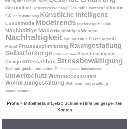
Energien
Fashion Trends
Gesundheit
Industrie
Gesundheitswesen
Gesundheitsvorsorge
Künstliche Intelligenz
4.0
Inneneinrichtung
Modetrends
Luxusmode
Nachhaltige Mobilität
Nachhaltige Mode
Nachhaltiges Wohnen
Nachhaltigkeit
Naturerlebnis
Platzsparende
Raumgestaltung
Prozessoptimierung
Möbel
Selbstfürsorge
Skandinavisches
Selbstreflexion
Stressbewältigung
Stressabbau
Design
Technologische Innovation
Technologische Innovationen
Umweltschutz
Wohnaccessoires
Wohnraumgestaltung
Wohnzimmergestaltung
Zeitmanagement
Profis
>
Mittelherkunft.jetzt: Schnelle Hilfe bei gesperrten
Konten