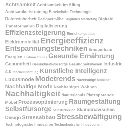
Achtsamkeit
Achtsamkeit im Alltag
Achtsamkeitstraining
Blockchain Technologie
Datensicherheit
Digitale
Designermöbel
Digitales Marketing
Digitalisierung
Transformation
Effizienzsteigerung
Einrichtungstipps
Energieeffizienz
Elektromobilität
Entspannungstechniken
Erneuerbare
Gesunde Ernährung
Energien
Fashion Trends
Gesundheit
Industrie
Gesundheitswesen
Gesundheitsvorsorge
Künstliche Intelligenz
4.0
Inneneinrichtung
Modetrends
Luxusmode
Nachhaltige Mobilität
Nachhaltige Mode
Nachhaltiges Wohnen
Nachhaltigkeit
Naturerlebnis
Platzsparende
Raumgestaltung
Prozessoptimierung
Möbel
Selbstfürsorge
Skandinavisches
Selbstreflexion
Stressbewältigung
Stressabbau
Design
Technologische Innovation
Technologische Innovationen