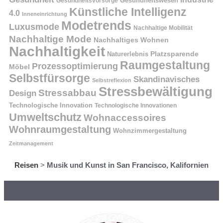
Gesundheitswesen
Gesundheitsvorsorge
Künstliche Intelligenz
4.0
Inneneinrichtung
Modetrends
Luxusmode
Nachhaltige Mobilität
Nachhaltige Mode
Nachhaltiges Wohnen
Nachhaltigkeit
Naturerlebnis
Platzsparende
Raumgestaltung
Prozessoptimierung
Möbel
Selbstfürsorge
Skandinavisches
Selbstreflexion
Stressbewältigung
Stressabbau
Design
Technologische Innovation
Technologische Innovationen
Umweltschutz
Wohnaccessoires
Wohnraumgestaltung
Wohnzimmergestaltung
Zeitmanagement
Reisen
>
Musik und Kunst in San Francisco, Kalifornien