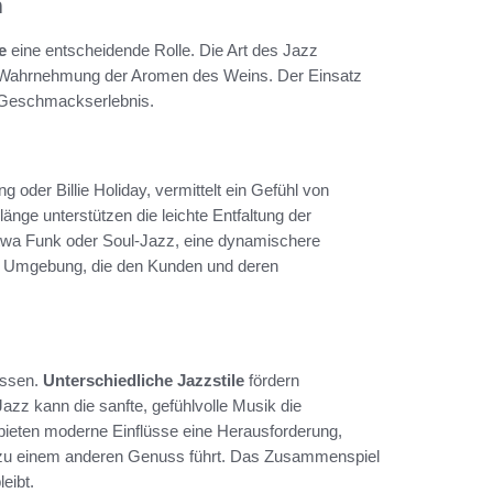
n
e
eine entscheidende Rolle. Die Art des Jazz
ie Wahrnehmung der Aromen des Weins. Der Einsatz
s Geschmackserlebnis.
g oder Billie Holiday, vermittelt ein Gefühl von
nge unterstützen die leichte Entfaltung der
twa Funk oder Soul-Jazz, eine dynamischere
ere Umgebung, die den Kunden und deren
ussen.
Unterschiedliche Jazzstile
fördern
zz kann die sanfte, gefühlvolle Musik die
 bieten moderne Einflüsse eine Herausforderung,
 zu einem anderen Genuss führt. Das Zusammenspiel
eibt.