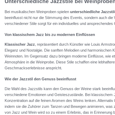
Unterschiedliche Jazzstile bei Weinprobe
Bei musikalischen Weinproben spielen
unterschiedliche Jazzstil
beeinflusst nicht nur die Stimmung des Events, sondern auch d
verschiedener Stile sorgt für ein individuelles und ansprechende
Von klassischem Jazz bis zu modernen Einflüssen
Klassischer Jazz
, repräsentiert durch Künstler wie Louis Armstron
Eleganz und Nostalgie. Die sanften Melodien und harmonischen Klä
Weinnoten. Im Gegensatz dazu bringen moderne Einflüsse, wie e
Atmosphäre in die Weinprobe. Diese Stile schaffen eine lebhaft
Geschmackserlebnisse anspricht.
Wie der Jazzstil den Genuss beeinflusst
Die Wahl des Jazzstils kann den Genuss der Weine stark beeinfl
verschiedene Emotionen und Geisteszustände. Bei klassischem Ja
Konzentration auf die feinen Aromen des Weins lenken. Alternativ
indem sie die Zuhörer zum Tanzen und Bewegen animieren, was
von Jazz und Wein wird so zu einem Erlebnis, das in Erinnerung bl