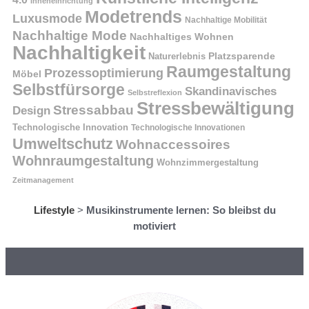
Inneneinrichtung
Modetrends
Luxusmode
Nachhaltige Mobilität
Nachhaltige Mode
Nachhaltiges Wohnen
Nachhaltigkeit
Naturerlebnis
Platzsparende
Raumgestaltung
Prozessoptimierung
Möbel
Selbstfürsorge
Skandinavisches
Selbstreflexion
Stressbewältigung
Stressabbau
Design
Technologische Innovation
Technologische Innovationen
Umweltschutz
Wohnaccessoires
Wohnraumgestaltung
Wohnzimmergestaltung
Zeitmanagement
Lifestyle
>
Musikinstrumente lernen: So bleibst du
motiviert