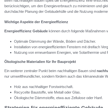
Beim nachhaltigen Bauen spielt die Energieeffizienz eine entsche
berücksichtigen, um den Energieverbrauch zu minimieren und gle
durchdachte Planung der Gebäudehülle und die Nutzung moderner
Wichtige Aspekte der Energieeffizienz
Energieeffizienz Gebäude
können durch folgende Maßnahmen v
Optimale Dämmung der Wände, Böden und Dächer.
Installation von energieeffizienten Fenstern mit dreifach Ver
Nutzung von erneuerbaren Energien, wie Solarthermie und P
Ökologische Materialien für Ihr Bauprojekt
Ein weiterer zentraler Punkt beim nachhaltigen Bauen sind
nachha
nur umweltfreundlicher, sondern fördern auch das klimaneutrale Wo
Holz aus nachhaltiger Forstwirtschaft.
Recycelte Baustoffe, wie Metall oder Glas.
Ökologische Dämmstoffe, etwa aus Zellulose oder Hanf.
Strategien für energieeffiziente Gebäude