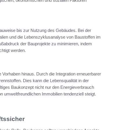
ischen, ökonomischen und sozialen Faktoren
 Bauweise bis zur Nutzung des Gebäudes. Bei der
alien und die Lebenszyklusanalyse von Baustoffen im
 Fußabdruck der Bauprojekte zu minimieren, indem
chtigt werden.
e Vorhaben hinaus. Durch die Integration erneuerbarer
rennstoffen. Dies kann die Lebensqualität in der
altiges Baukonzept nicht nur den Energieverbrauch
on umweltfreundlichen Immobilien tendenziell steigt.
ftssicher