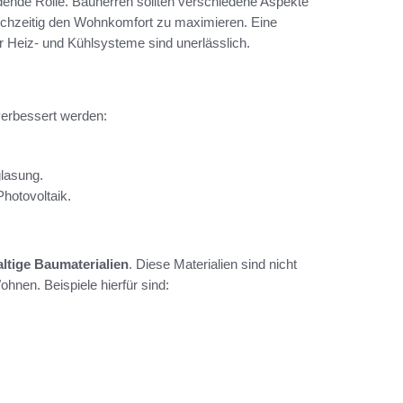
idende Rolle. Bauherren sollten verschiedene Aspekte
ichzeitig den Wohnkomfort zu maximieren. Eine
 Heiz- und Kühlsysteme sind unerlässlich.
erbessert werden:
glasung.
hotovoltaik.
ltige Baumaterialien
. Diese Materialien sind nicht
hnen. Beispiele hierfür sind: