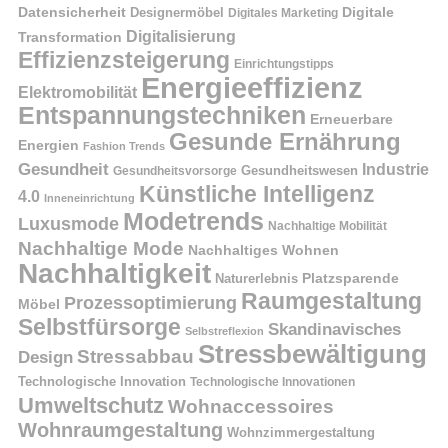
Datensicherheit
Digitale
Designermöbel
Digitales Marketing
Digitalisierung
Transformation
Effizienzsteigerung
Einrichtungstipps
Energieeffizienz
Elektromobilität
Entspannungstechniken
Erneuerbare
Gesunde Ernährung
Energien
Fashion Trends
Gesundheit
Industrie
Gesundheitswesen
Gesundheitsvorsorge
Künstliche Intelligenz
4.0
Inneneinrichtung
Modetrends
Luxusmode
Nachhaltige Mobilität
Nachhaltige Mode
Nachhaltiges Wohnen
Nachhaltigkeit
Naturerlebnis
Platzsparende
Raumgestaltung
Prozessoptimierung
Möbel
Selbstfürsorge
Skandinavisches
Selbstreflexion
Stressbewältigung
Stressabbau
Design
Technologische Innovation
Technologische Innovationen
Umweltschutz
Wohnaccessoires
Wohnraumgestaltung
Wohnzimmergestaltung