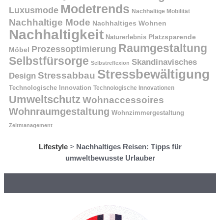
Modetrends
Luxusmode
Nachhaltige Mobilität
Nachhaltige Mode
Nachhaltiges Wohnen
Nachhaltigkeit
Naturerlebnis
Platzsparende
Raumgestaltung
Prozessoptimierung
Möbel
Selbstfürsorge
Skandinavisches
Selbstreflexion
Stressbewältigung
Stressabbau
Design
Technologische Innovation
Technologische Innovationen
Umweltschutz
Wohnaccessoires
Wohnraumgestaltung
Wohnzimmergestaltung
Zeitmanagement
Lifestyle
>
Nachhaltiges Reisen: Tipps für
umweltbewusste Urlauber