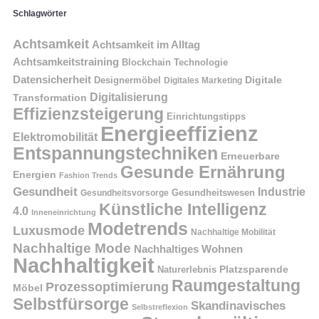
Schlagwörter
Achtsamkeit
Achtsamkeit im Alltag
Achtsamkeitstraining
Blockchain Technologie
Datensicherheit
Digitale
Designermöbel
Digitales Marketing
Digitalisierung
Transformation
Effizienzsteigerung
Einrichtungstipps
Energieeffizienz
Elektromobilität
Entspannungstechniken
Erneuerbare
Gesunde Ernährung
Energien
Fashion Trends
Gesundheit
Industrie
Gesundheitswesen
Gesundheitsvorsorge
Künstliche Intelligenz
4.0
Inneneinrichtung
Modetrends
Luxusmode
Nachhaltige Mobilität
Nachhaltige Mode
Nachhaltiges Wohnen
Nachhaltigkeit
Platzsparende
Naturerlebnis
Raumgestaltung
Prozessoptimierung
Möbel
Selbstfürsorge
Skandinavisches
Selbstreflexion