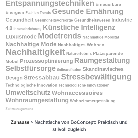
Entspannungstechniken
Erneuerbare
Gesunde Ernährung
Energien
Fashion Trends
Gesundheit
Industrie
Gesundheitswesen
Gesundheitsvorsorge
Künstliche Intelligenz
4.0
Inneneinrichtung
Modetrends
Luxusmode
Nachhaltige Mobilität
Nachhaltige Mode
Nachhaltiges Wohnen
Nachhaltigkeit
Naturerlebnis
Platzsparende
Raumgestaltung
Prozessoptimierung
Möbel
Selbstfürsorge
Skandinavisches
Selbstreflexion
Stressbewältigung
Stressabbau
Design
Technologische Innovation
Technologische Innovationen
Umweltschutz
Wohnaccessoires
Wohnraumgestaltung
Wohnzimmergestaltung
Zeitmanagement
Zuhause
>
Nachttische von BoConcept: Praktisch und
stilvoll zugleich