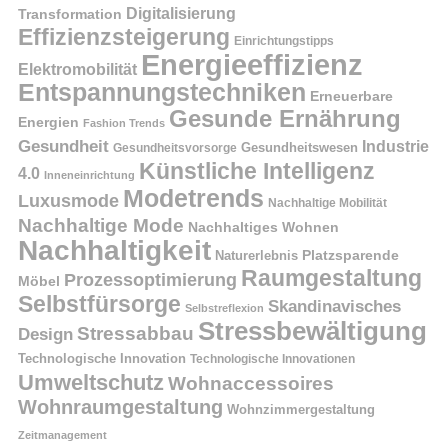
Digitalisierung
Transformation
Effizienzsteigerung
Einrichtungstipps
Energieeffizienz
Elektromobilität
Entspannungstechniken
Erneuerbare
Gesunde Ernährung
Energien
Fashion Trends
Gesundheit
Industrie
Gesundheitswesen
Gesundheitsvorsorge
Künstliche Intelligenz
4.0
Inneneinrichtung
Modetrends
Luxusmode
Nachhaltige Mobilität
Nachhaltige Mode
Nachhaltiges Wohnen
Nachhaltigkeit
Naturerlebnis
Platzsparende
Raumgestaltung
Prozessoptimierung
Möbel
Selbstfürsorge
Skandinavisches
Selbstreflexion
Stressbewältigung
Stressabbau
Design
Technologische Innovation
Technologische Innovationen
Umweltschutz
Wohnaccessoires
Wohnraumgestaltung
Wohnzimmergestaltung
Zeitmanagement