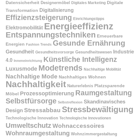
Datensicherheit
Digitale
Designermöbel
Digitales Marketing
Digitalisierung
Transformation
Effizienzsteigerung
Einrichtungstipps
Energieeffizienz
Elektromobilität
Entspannungstechniken
Erneuerbare
Gesunde Ernährung
Energien
Fashion Trends
Gesundheit
Industrie
Gesundheitswesen
Gesundheitsvorsorge
Künstliche Intelligenz
4.0
Inneneinrichtung
Modetrends
Luxusmode
Nachhaltige Mobilität
Nachhaltige Mode
Nachhaltiges Wohnen
Nachhaltigkeit
Naturerlebnis
Platzsparende
Raumgestaltung
Prozessoptimierung
Möbel
Selbstfürsorge
Skandinavisches
Selbstreflexion
Stressbewältigung
Stressabbau
Design
Technologische Innovation
Technologische Innovationen
Umweltschutz
Wohnaccessoires
Wohnraumgestaltung
Wohnzimmergestaltung