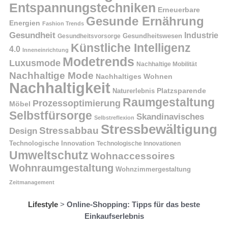
Entspannungstechniken
Erneuerbare
Gesunde Ernährung
Energien
Fashion Trends
Gesundheit
Industrie
Gesundheitswesen
Gesundheitsvorsorge
Künstliche Intelligenz
4.0
Inneneinrichtung
Modetrends
Luxusmode
Nachhaltige Mobilität
Nachhaltige Mode
Nachhaltiges Wohnen
Nachhaltigkeit
Naturerlebnis
Platzsparende
Raumgestaltung
Prozessoptimierung
Möbel
Selbstfürsorge
Skandinavisches
Selbstreflexion
Stressbewältigung
Stressabbau
Design
Technologische Innovation
Technologische Innovationen
Umweltschutz
Wohnaccessoires
Wohnraumgestaltung
Wohnzimmergestaltung
Zeitmanagement
Lifestyle
>
Online-Shopping: Tipps für das beste
Einkaufserlebnis