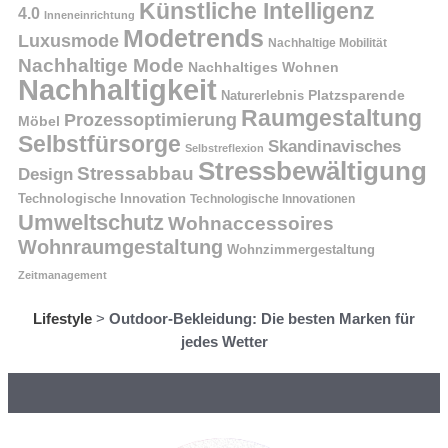
Künstliche Intelligenz
4.0
Inneneinrichtung
Modetrends
Luxusmode
Nachhaltige Mobilität
Nachhaltige Mode
Nachhaltiges Wohnen
Nachhaltigkeit
Naturerlebnis
Platzsparende
Raumgestaltung
Prozessoptimierung
Möbel
Selbstfürsorge
Skandinavisches
Selbstreflexion
Stressbewältigung
Stressabbau
Design
Technologische Innovation
Technologische Innovationen
Umweltschutz
Wohnaccessoires
Wohnraumgestaltung
Wohnzimmergestaltung
Zeitmanagement
Lifestyle
>
Outdoor-Bekleidung: Die besten Marken für
jedes Wetter