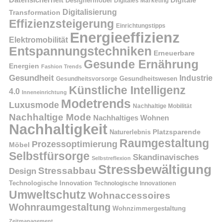
Datensicherheit
Digitale
Designermöbel
Digitales Marketing
Digitalisierung
Transformation
Effizienzsteigerung
Einrichtungstipps
Energieeffizienz
Elektromobilität
Entspannungstechniken
Erneuerbare
Gesunde Ernährung
Energien
Fashion Trends
Gesundheit
Industrie
Gesundheitswesen
Gesundheitsvorsorge
Künstliche Intelligenz
4.0
Inneneinrichtung
Modetrends
Luxusmode
Nachhaltige Mobilität
Nachhaltige Mode
Nachhaltiges Wohnen
Nachhaltigkeit
Platzsparende
Naturerlebnis
Raumgestaltung
Prozessoptimierung
Möbel
Selbstfürsorge
Skandinavisches
Selbstreflexion
Stressbewältigung
Stressabbau
Design
Technologische Innovation
Technologische Innovationen
Umweltschutz
Wohnaccessoires
Wohnraumgestaltung
Wohnzimmergestaltung
Zeitmanagement