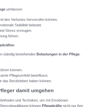
lege
umfassen:
und des Verlustes hervorrufen können.
otionale Stabilität belastet.
und Stress erzeugen.
tung führen.
gekräften
 den ständig bestehenden
Belastungen in der Pflege
.
 führen können.
samte Pflegeumfeld beeinflusst.
ür das Berufsleben haben können.
Pfleger damit umgehen
ve Methoden und Techniken, um mit Emotionen
 Stressbewältigung
können
Pflegekräfte
nicht nur ihre