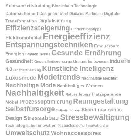
Achtsamkeitstraining
Blockchain Technologie
Datensicherheit
Digitale
Designermöbel
Digitales Marketing
Digitalisierung
Transformation
Effizienzsteigerung
Einrichtungstipps
Energieeffizienz
Elektromobilität
Entspannungstechniken
Erneuerbare
Gesunde Ernährung
Energien
Fashion Trends
Gesundheit
Industrie
Gesundheitswesen
Gesundheitsvorsorge
Künstliche Intelligenz
4.0
Inneneinrichtung
Modetrends
Luxusmode
Nachhaltige Mobilität
Nachhaltige Mode
Nachhaltiges Wohnen
Nachhaltigkeit
Naturerlebnis
Platzsparende
Raumgestaltung
Prozessoptimierung
Möbel
Selbstfürsorge
Skandinavisches
Selbstreflexion
Stressbewältigung
Stressabbau
Design
Technologische Innovation
Technologische Innovationen
Umweltschutz
Wohnaccessoires