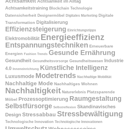
Achtsamkeit
Achtsamkeit im Alltag
Achtsamkeitstraining
Blockchain Technologie
Datensicherheit
Digitale
Designermöbel
Digitales Marketing
Digitalisierung
Transformation
Effizienzsteigerung
Einrichtungstipps
Energieeffizienz
Elektromobilität
Entspannungstechniken
Erneuerbare
Gesunde Ernährung
Energien
Fashion Trends
Gesundheit
Industrie
Gesundheitswesen
Gesundheitsvorsorge
Künstliche Intelligenz
4.0
Inneneinrichtung
Modetrends
Luxusmode
Nachhaltige Mobilität
Nachhaltige Mode
Nachhaltiges Wohnen
Nachhaltigkeit
Naturerlebnis
Platzsparende
Raumgestaltung
Prozessoptimierung
Möbel
Selbstfürsorge
Skandinavisches
Selbstreflexion
Stressbewältigung
Stressabbau
Design
Technologische Innovation
Technologische Innovationen
Umweltschutz
Wohnaccessoires