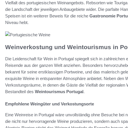
Vielfalt des portugiesischen Weinangebots. Rebsorten wie Touriga 
die Landschaft der jeweiligen Anbaugebiete wider. Die parfaite H
Speisen ist ein weiterer Beweis für die reiche
Gastronomie Portu
Niveau hebt.
Weinverkostung und Weintourismus in Po
Die Leidenschaft für Wein in Portugal spiegelt sich in zahlreichen
Reisende aus der ganzen Welt anziehen. Besonders hervorzuhebe
bekannt für seine erstklassigen Portweine, und das malerisch ge
exquisite Weine in entspannter Atmosphäre anbietet. Neben den W
Verkostungsräume, in denen die Gäste die Vielfalt der regionalen
Bestandteil des
Weintourismus Portugal
.
Empfohlene Weingüter und Verkostungsorte
Eine Weinreise in Portugal wäre unvollständig ohne Besuche be
die nicht nur hervorragende Weine produzieren, sondern auch sp
Alentejo-Region sticht das Weingut Herdade do Esporão hervor,