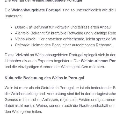
Die Vielfalt der Weinanbaugebiete Portugal
Die
Weinanbaugebiete Portugal
sind so unterschiedlich wie di
umfassen:
Douro-Tal
: Berühmt für Portwein und terrassierten Anbau.
Alentejo
: Bekannt für kraftvolle Rotweine und vielfältige Reb
Vinho Verde
: Hier entstehen erfrischende, leicht spritzige W
Bairrada
: Heimat des Baga, einer autochthonen Rebsorte.
Diese Vielzahl an Weinanbaugebieten Portugal spiegelt sich in der
Liebhaber als auch Experten begeistern. Der
Weintourismus Por
und die einzigartigen Aromen der Weine genießen möchten.
Kulturelle Bedeutung des Weins in Portugal
Wein ist mehr als ein Getränk in Portugal; er ist ein bedeutender Be
die Weinherstellung und -verkostung sind tief in der portugiesisc
Genuss mit festlichen Anlässen, regionalen Festen und gastrono
dabei nicht nur die Weine, sondern auch die Gastfreundschaft der P
den Wein gerne teilen.