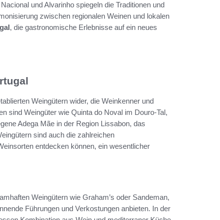
Nacional und Alvarinho spiegeln die Traditionen und
armonisierung zwischen regionalen Weinen und lokalen
gal
, die gastronomische Erlebnisse auf ein neues
rtugal
 etablierten Weingütern wider, die Weinkenner und
n sind Weingüter wie Quinta do Noval im Douro-Tal,
legene Adega Mãe in der Region Lissabon, das
eingütern sind auch die zahlreichen
 Weinsorten entdecken können, ein wesentlicher
i namhaften Weingütern wie Graham’s oder Sandeman,
annende Führungen und Verkostungen anbieten. In der
 dessen Kombination aus Wein und mediterraner Küche