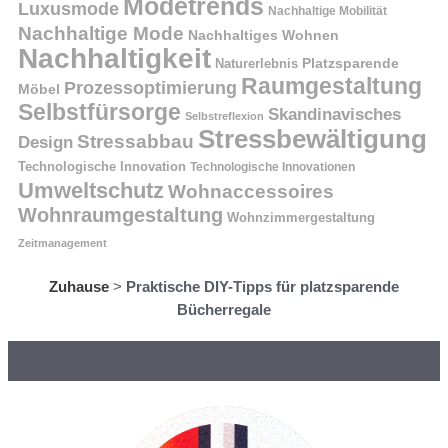
Modetrends
Luxusmode
Nachhaltige Mobilität
Nachhaltige Mode
Nachhaltiges Wohnen
Nachhaltigkeit
Naturerlebnis
Platzsparende
Raumgestaltung
Prozessoptimierung
Möbel
Selbstfürsorge
Skandinavisches
Selbstreflexion
Stressbewältigung
Stressabbau
Design
Technologische Innovation
Technologische Innovationen
Umweltschutz
Wohnaccessoires
Wohnraumgestaltung
Wohnzimmergestaltung
Zeitmanagement
Zuhause
>
Praktische DIY-Tipps für platzsparende
Bücherregale