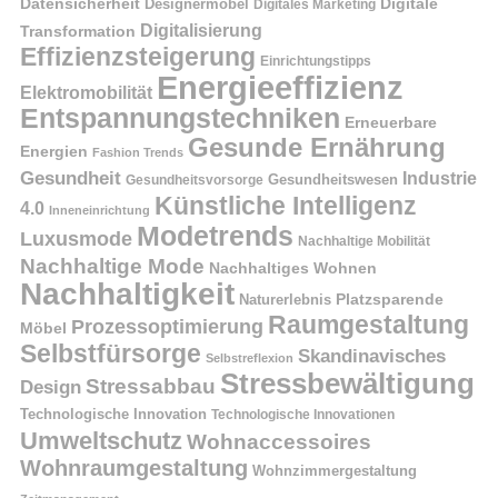
Datensicherheit
Digitale
Designermöbel
Digitales Marketing
Digitalisierung
Transformation
Effizienzsteigerung
Einrichtungstipps
Energieeffizienz
Elektromobilität
Entspannungstechniken
Erneuerbare
Gesunde Ernährung
Energien
Fashion Trends
Gesundheit
Industrie
Gesundheitswesen
Gesundheitsvorsorge
Künstliche Intelligenz
4.0
Inneneinrichtung
Modetrends
Luxusmode
Nachhaltige Mobilität
Nachhaltige Mode
Nachhaltiges Wohnen
Nachhaltigkeit
Naturerlebnis
Platzsparende
Raumgestaltung
Prozessoptimierung
Möbel
Selbstfürsorge
Skandinavisches
Selbstreflexion
Stressbewältigung
Stressabbau
Design
Technologische Innovation
Technologische Innovationen
Umweltschutz
Wohnaccessoires
Wohnraumgestaltung
Wohnzimmergestaltung