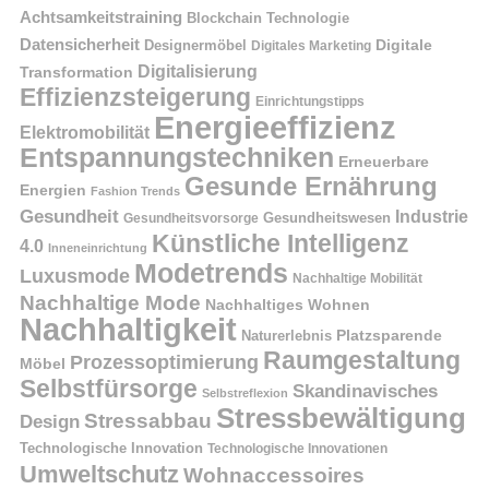
Achtsamkeitstraining
Blockchain Technologie
Datensicherheit
Digitale
Designermöbel
Digitales Marketing
Digitalisierung
Transformation
Effizienzsteigerung
Einrichtungstipps
Energieeffizienz
Elektromobilität
Entspannungstechniken
Erneuerbare
Gesunde Ernährung
Energien
Fashion Trends
Gesundheit
Industrie
Gesundheitswesen
Gesundheitsvorsorge
Künstliche Intelligenz
4.0
Inneneinrichtung
Modetrends
Luxusmode
Nachhaltige Mobilität
Nachhaltige Mode
Nachhaltiges Wohnen
Nachhaltigkeit
Naturerlebnis
Platzsparende
Raumgestaltung
Prozessoptimierung
Möbel
Selbstfürsorge
Skandinavisches
Selbstreflexion
Stressbewältigung
Stressabbau
Design
Technologische Innovation
Technologische Innovationen
Umweltschutz
Wohnaccessoires