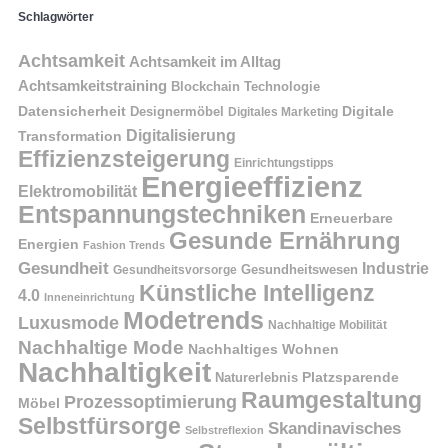
Schlagwörter
Achtsamkeit
Achtsamkeit im Alltag
Achtsamkeitstraining
Blockchain Technologie
Datensicherheit
Digitale
Designermöbel
Digitales Marketing
Digitalisierung
Transformation
Effizienzsteigerung
Einrichtungstipps
Energieeffizienz
Elektromobilität
Entspannungstechniken
Erneuerbare
Gesunde Ernährung
Energien
Fashion Trends
Gesundheit
Industrie
Gesundheitswesen
Gesundheitsvorsorge
Künstliche Intelligenz
4.0
Inneneinrichtung
Modetrends
Luxusmode
Nachhaltige Mobilität
Nachhaltige Mode
Nachhaltiges Wohnen
Nachhaltigkeit
Naturerlebnis
Platzsparende
Raumgestaltung
Prozessoptimierung
Möbel
Selbstfürsorge
Skandinavisches
Selbstreflexion