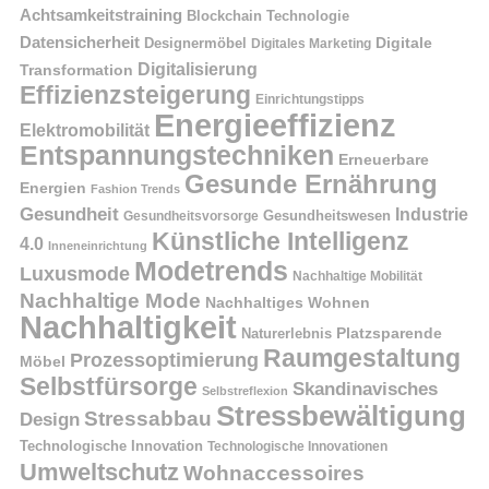
Achtsamkeitstraining
Blockchain Technologie
Datensicherheit
Digitale
Designermöbel
Digitales Marketing
Digitalisierung
Transformation
Effizienzsteigerung
Einrichtungstipps
Energieeffizienz
Elektromobilität
Entspannungstechniken
Erneuerbare
Gesunde Ernährung
Energien
Fashion Trends
Gesundheit
Industrie
Gesundheitswesen
Gesundheitsvorsorge
Künstliche Intelligenz
4.0
Inneneinrichtung
Modetrends
Luxusmode
Nachhaltige Mobilität
Nachhaltige Mode
Nachhaltiges Wohnen
Nachhaltigkeit
Naturerlebnis
Platzsparende
Raumgestaltung
Prozessoptimierung
Möbel
Selbstfürsorge
Skandinavisches
Selbstreflexion
Stressbewältigung
Stressabbau
Design
Technologische Innovation
Technologische Innovationen
Umweltschutz
Wohnaccessoires