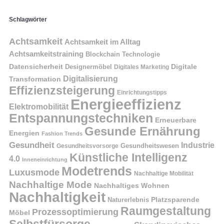
Schlagwörter
Achtsamkeit
Achtsamkeit im Alltag
Achtsamkeitstraining
Blockchain Technologie
Datensicherheit
Digitale
Designermöbel
Digitales Marketing
Digitalisierung
Transformation
Effizienzsteigerung
Einrichtungstipps
Energieeffizienz
Elektromobilität
Entspannungstechniken
Erneuerbare
Gesunde Ernährung
Energien
Fashion Trends
Gesundheit
Industrie
Gesundheitswesen
Gesundheitsvorsorge
Künstliche Intelligenz
4.0
Inneneinrichtung
Modetrends
Luxusmode
Nachhaltige Mobilität
Nachhaltige Mode
Nachhaltiges Wohnen
Nachhaltigkeit
Naturerlebnis
Platzsparende
Raumgestaltung
Prozessoptimierung
Möbel