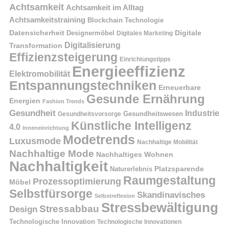
Achtsamkeit
Achtsamkeit im Alltag
Achtsamkeitstraining
Blockchain Technologie
Datensicherheit
Digitale
Designermöbel
Digitales Marketing
Digitalisierung
Transformation
Effizienzsteigerung
Einrichtungstipps
Energieeffizienz
Elektromobilität
Entspannungstechniken
Erneuerbare
Gesunde Ernährung
Energien
Fashion Trends
Gesundheit
Industrie
Gesundheitswesen
Gesundheitsvorsorge
Künstliche Intelligenz
4.0
Inneneinrichtung
Modetrends
Luxusmode
Nachhaltige Mobilität
Nachhaltige Mode
Nachhaltiges Wohnen
Nachhaltigkeit
Naturerlebnis
Platzsparende
Raumgestaltung
Prozessoptimierung
Möbel
Selbstfürsorge
Skandinavisches
Selbstreflexion
Stressbewältigung
Stressabbau
Design
Technologische Innovation
Technologische Innovationen