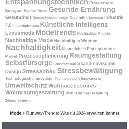
Entspannungstechniken
Erneuerbare
Gesunde Ernährung
Energien
Fashion Trends
Gesundheit
Industrie
Gesundheitswesen
Gesundheitsvorsorge
Künstliche Intelligenz
4.0
Inneneinrichtung
Modetrends
Luxusmode
Nachhaltige Mobilität
Nachhaltige Mode
Nachhaltiges Wohnen
Nachhaltigkeit
Naturerlebnis
Platzsparende
Raumgestaltung
Prozessoptimierung
Möbel
Selbstfürsorge
Skandinavisches
Selbstreflexion
Stressbewältigung
Stressabbau
Design
Technologische Innovation
Technologische Innovationen
Umweltschutz
Wohnaccessoires
Wohnraumgestaltung
Wohnzimmergestaltung
Zeitmanagement
Mode
>
Runway-Trends: Was du 2024 erwarten kannst