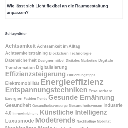
Wie lässt sich Licht flexibel an die Raumgestaltung
anpassen?
Schlagwörter
Achtsamkeit
Achtsamkeit im Alltag
Achtsamkeitstraining
Blockchain Technologie
Datensicherheit
Digitale
Designermöbel
Digitales Marketing
Digitalisierung
Transformation
Effizienzsteigerung
Einrichtungstipps
Energieeffizienz
Elektromobilität
Entspannungstechniken
Erneuerbare
Gesunde Ernährung
Energien
Fashion Trends
Gesundheit
Industrie
Gesundheitswesen
Gesundheitsvorsorge
Künstliche Intelligenz
4.0
Inneneinrichtung
Modetrends
Luxusmode
Nachhaltige Mobilität
Nachhaltige Mode