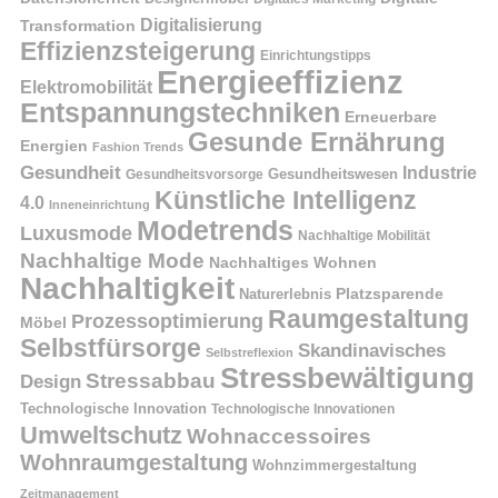
Digitalisierung
Transformation
Effizienzsteigerung
Einrichtungstipps
Energieeffizienz
Elektromobilität
Entspannungstechniken
Erneuerbare
Gesunde Ernährung
Energien
Fashion Trends
Gesundheit
Industrie
Gesundheitswesen
Gesundheitsvorsorge
Künstliche Intelligenz
4.0
Inneneinrichtung
Modetrends
Luxusmode
Nachhaltige Mobilität
Nachhaltige Mode
Nachhaltiges Wohnen
Nachhaltigkeit
Naturerlebnis
Platzsparende
Raumgestaltung
Prozessoptimierung
Möbel
Selbstfürsorge
Skandinavisches
Selbstreflexion
Stressbewältigung
Stressabbau
Design
Technologische Innovation
Technologische Innovationen
Umweltschutz
Wohnaccessoires
Wohnraumgestaltung
Wohnzimmergestaltung
Zeitmanagement