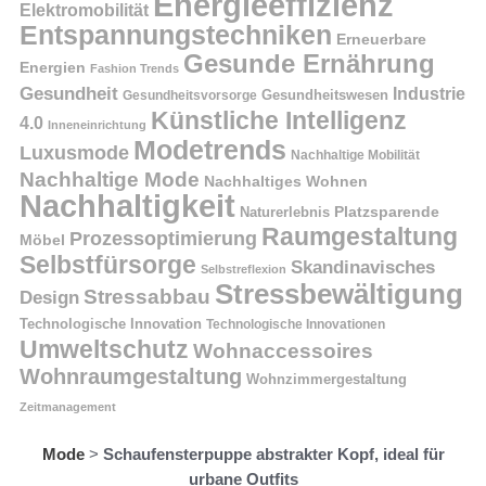
Energieeffizienz
Elektromobilität
Entspannungstechniken
Erneuerbare
Gesunde Ernährung
Energien
Fashion Trends
Gesundheit
Industrie
Gesundheitswesen
Gesundheitsvorsorge
Künstliche Intelligenz
4.0
Inneneinrichtung
Modetrends
Luxusmode
Nachhaltige Mobilität
Nachhaltige Mode
Nachhaltiges Wohnen
Nachhaltigkeit
Naturerlebnis
Platzsparende
Raumgestaltung
Prozessoptimierung
Möbel
Selbstfürsorge
Skandinavisches
Selbstreflexion
Stressbewältigung
Stressabbau
Design
Technologische Innovation
Technologische Innovationen
Umweltschutz
Wohnaccessoires
Wohnraumgestaltung
Wohnzimmergestaltung
Zeitmanagement
Mode
>
Schaufensterpuppe abstrakter Kopf, ideal für
urbane Outfits