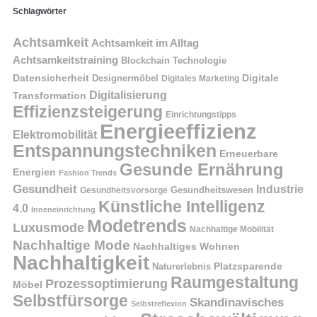
Schlagwörter
Achtsamkeit
Achtsamkeit im Alltag
Achtsamkeitstraining
Blockchain Technologie
Datensicherheit
Digitale
Designermöbel
Digitales Marketing
Digitalisierung
Transformation
Effizienzsteigerung
Einrichtungstipps
Energieeffizienz
Elektromobilität
Entspannungstechniken
Erneuerbare
Gesunde Ernährung
Energien
Fashion Trends
Gesundheit
Industrie
Gesundheitswesen
Gesundheitsvorsorge
Künstliche Intelligenz
4.0
Inneneinrichtung
Modetrends
Luxusmode
Nachhaltige Mobilität
Nachhaltige Mode
Nachhaltiges Wohnen
Nachhaltigkeit
Naturerlebnis
Platzsparende
Raumgestaltung
Prozessoptimierung
Möbel
Selbstfürsorge
Skandinavisches
Selbstreflexion