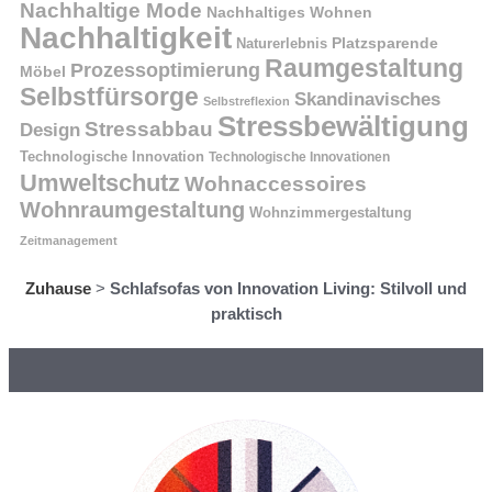
Nachhaltige Mode
Nachhaltiges Wohnen
Nachhaltigkeit
Naturerlebnis
Platzsparende
Raumgestaltung
Prozessoptimierung
Möbel
Selbstfürsorge
Skandinavisches
Selbstreflexion
Stressbewältigung
Stressabbau
Design
Technologische Innovation
Technologische Innovationen
Umweltschutz
Wohnaccessoires
Wohnraumgestaltung
Wohnzimmergestaltung
Zeitmanagement
Zuhause
>
Schlafsofas von Innovation Living: Stilvoll und
praktisch