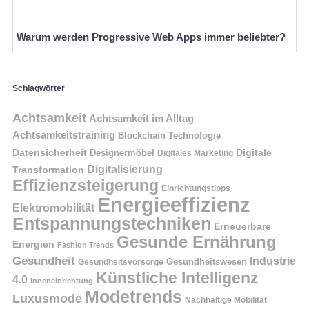
Warum werden Progressive Web Apps immer beliebter?
Schlagwörter
Achtsamkeit
Achtsamkeit im Alltag
Achtsamkeitstraining
Blockchain Technologie
Datensicherheit
Digitale
Designermöbel
Digitales Marketing
Digitalisierung
Transformation
Effizienzsteigerung
Einrichtungstipps
Energieeffizienz
Elektromobilität
Entspannungstechniken
Erneuerbare
Gesunde Ernährung
Energien
Fashion Trends
Gesundheit
Industrie
Gesundheitswesen
Gesundheitsvorsorge
Künstliche Intelligenz
4.0
Inneneinrichtung
Modetrends
Luxusmode
Nachhaltige Mobilität