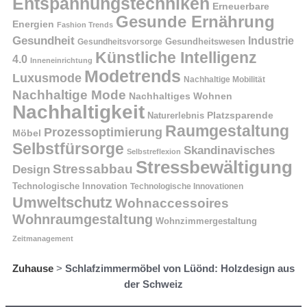
Entspannungstechniken
Erneuerbare
Gesunde Ernährung
Energien
Fashion Trends
Gesundheit
Industrie
Gesundheitswesen
Gesundheitsvorsorge
Künstliche Intelligenz
4.0
Inneneinrichtung
Modetrends
Luxusmode
Nachhaltige Mobilität
Nachhaltige Mode
Nachhaltiges Wohnen
Nachhaltigkeit
Naturerlebnis
Platzsparende
Raumgestaltung
Prozessoptimierung
Möbel
Selbstfürsorge
Skandinavisches
Selbstreflexion
Stressbewältigung
Stressabbau
Design
Technologische Innovation
Technologische Innovationen
Umweltschutz
Wohnaccessoires
Wohnraumgestaltung
Wohnzimmergestaltung
Zeitmanagement
Zuhause
>
Schlafzimmermöbel von Lüönd: Holzdesign aus
der Schweiz