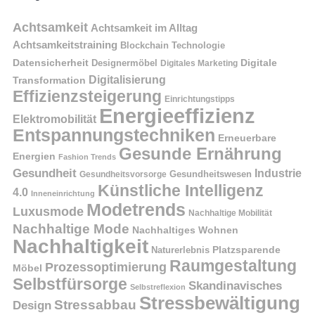
Achtsamkeit
Achtsamkeit im Alltag
Achtsamkeitstraining
Blockchain Technologie
Datensicherheit
Digitale
Designermöbel
Digitales Marketing
Digitalisierung
Transformation
Effizienzsteigerung
Einrichtungstipps
Energieeffizienz
Elektromobilität
Entspannungstechniken
Erneuerbare
Gesunde Ernährung
Energien
Fashion Trends
Gesundheit
Industrie
Gesundheitswesen
Gesundheitsvorsorge
Künstliche Intelligenz
4.0
Inneneinrichtung
Modetrends
Luxusmode
Nachhaltige Mobilität
Nachhaltige Mode
Nachhaltiges Wohnen
Nachhaltigkeit
Naturerlebnis
Platzsparende
Raumgestaltung
Prozessoptimierung
Möbel
Selbstfürsorge
Skandinavisches
Selbstreflexion
Stressbewältigung
Stressabbau
Design