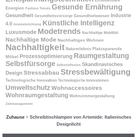
Gesunde Ernährung
Energien
Fashion Trends
Gesundheit
Industrie
Gesundheitswesen
Gesundheitsvorsorge
Künstliche Intelligenz
4.0
Inneneinrichtung
Modetrends
Luxusmode
Nachhaltige Mobilität
Nachhaltige Mode
Nachhaltiges Wohnen
Nachhaltigkeit
Naturerlebnis
Platzsparende
Raumgestaltung
Prozessoptimierung
Möbel
Selbstfürsorge
Skandinavisches
Selbstreflexion
Stressbewältigung
Stressabbau
Design
Technologische Innovation
Technologische Innovationen
Umweltschutz
Wohnaccessoires
Wohnraumgestaltung
Wohnzimmergestaltung
Zeitmanagement
Zuhause
>
Schreibtischlampen von Artemide: Italienisches
Designlicht