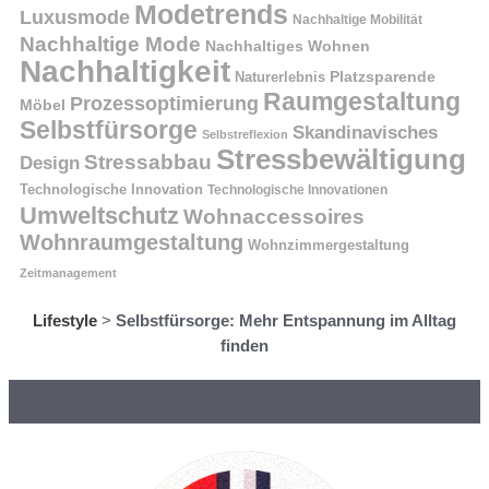
Modetrends
Luxusmode
Nachhaltige Mobilität
Nachhaltige Mode
Nachhaltiges Wohnen
Nachhaltigkeit
Naturerlebnis
Platzsparende
Raumgestaltung
Prozessoptimierung
Möbel
Selbstfürsorge
Skandinavisches
Selbstreflexion
Stressbewältigung
Stressabbau
Design
Technologische Innovation
Technologische Innovationen
Umweltschutz
Wohnaccessoires
Wohnraumgestaltung
Wohnzimmergestaltung
Zeitmanagement
Lifestyle
>
Selbstfürsorge: Mehr Entspannung im Alltag
finden