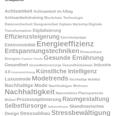
Achtsamkeit
Achtsamkeit im Alltag
Achtsamkeitstraining
Blockchain Technologie
Datensicherheit
Digitale
Designermöbel
Digitales Marketing
Digitalisierung
Transformation
Effizienzsteigerung
Einrichtungstipps
Energieeffizienz
Elektromobilität
Entspannungstechniken
Erneuerbare
Gesunde Ernährung
Energien
Fashion Trends
Gesundheit
Industrie
Gesundheitswesen
Gesundheitsvorsorge
Künstliche Intelligenz
4.0
Inneneinrichtung
Modetrends
Luxusmode
Nachhaltige Mobilität
Nachhaltige Mode
Nachhaltiges Wohnen
Nachhaltigkeit
Naturerlebnis
Platzsparende
Raumgestaltung
Prozessoptimierung
Möbel
Selbstfürsorge
Skandinavisches
Selbstreflexion
Stressbewältigung
Stressabbau
Design