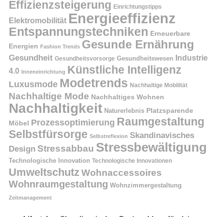
Effizienzsteigerung
Einrichtungstipps
Energieeffizienz
Elektromobilität
Entspannungstechniken
Erneuerbare
Gesunde Ernährung
Energien
Fashion Trends
Gesundheit
Industrie
Gesundheitswesen
Gesundheitsvorsorge
Künstliche Intelligenz
4.0
Inneneinrichtung
Modetrends
Luxusmode
Nachhaltige Mobilität
Nachhaltige Mode
Nachhaltiges Wohnen
Nachhaltigkeit
Naturerlebnis
Platzsparende
Raumgestaltung
Prozessoptimierung
Möbel
Selbstfürsorge
Skandinavisches
Selbstreflexion
Stressbewältigung
Stressabbau
Design
Technologische Innovation
Technologische Innovationen
Umweltschutz
Wohnaccessoires
Wohnraumgestaltung
Wohnzimmergestaltung
Zeitmanagement