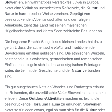
Slowenien
, ein wahrhaftiges
verstecktes Juwel
in Europa,
bietet eine Vielfalt an unentdeckten
Reiseziele
, die
Kultur
und
Natur
in harmonischer Weise vereinen. Geprägt von
beeindruckenden Alpenlandschaften und der ruhigen
Adriaküste, zieht das Land mit seinen malerischen
Hügellandschaften und klaren Seen zahlreiche Besucher an.
Die langsame Erschließung dieses kleinen Landes hat dazu
geführt, dass die authentische
Kultur
und Traditionen der
Bevölkerung erhalten geblieben sind. Die ethnischen Wurzeln,
bestehend aus slawischen, germanischen und romanischen
Einflüssen, spiegeln sich in den landestypischen Feiertagen
wider, die tief mit der Geschichte und der
Natur
verbunden
sind.
Ein gut ausgebautes Netz an Wander- und Radwegen erlaubt
es Reisenden, die unverfälschte
Natur
Sloweniens hautnah zu
erleben. Diese
Outdoor-Aktivitäten
machen es leicht, die
beeindruckende
Flora und Fauna
zu erkunden.
Slowenien
bietet so für jeden etwas, egal ob man sich für die
Kultur
oder