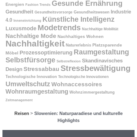
Gesunde Ernährung
Energien
Fashion Trends
Gesundheit
Industrie
Gesundheitswesen
Gesundheitsvorsorge
Künstliche Intelligenz
4.0
Inneneinrichtung
Modetrends
Luxusmode
Nachhaltige Mobilität
Nachhaltige Mode
Nachhaltiges Wohnen
Nachhaltigkeit
Naturerlebnis
Platzsparende
Raumgestaltung
Prozessoptimierung
Möbel
Selbstfürsorge
Skandinavisches
Selbstreflexion
Stressbewältigung
Stressabbau
Design
Technologische Innovation
Technologische Innovationen
Umweltschutz
Wohnaccessoires
Wohnraumgestaltung
Wohnzimmergestaltung
Zeitmanagement
Reisen
>
Slowenien: Naturparadiese und kulturelle
Highlights