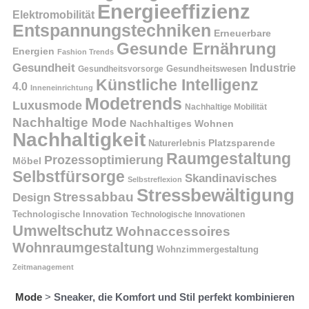
Energieeffizienz
Elektromobilität
Entspannungstechniken
Erneuerbare
Gesunde Ernährung
Energien
Fashion Trends
Gesundheit
Industrie
Gesundheitswesen
Gesundheitsvorsorge
Künstliche Intelligenz
4.0
Inneneinrichtung
Modetrends
Luxusmode
Nachhaltige Mobilität
Nachhaltige Mode
Nachhaltiges Wohnen
Nachhaltigkeit
Naturerlebnis
Platzsparende
Raumgestaltung
Prozessoptimierung
Möbel
Selbstfürsorge
Skandinavisches
Selbstreflexion
Stressbewältigung
Stressabbau
Design
Technologische Innovation
Technologische Innovationen
Umweltschutz
Wohnaccessoires
Wohnraumgestaltung
Wohnzimmergestaltung
Zeitmanagement
Mode
>
Sneaker, die Komfort und Stil perfekt kombinieren