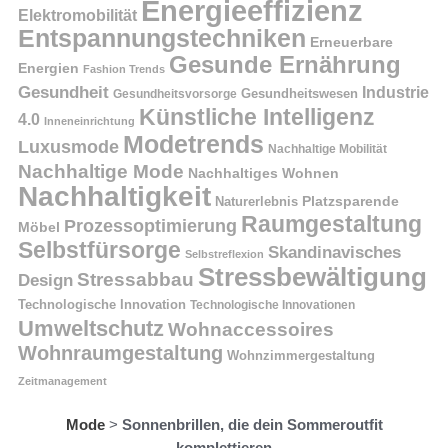
Energieeffizienz
Elektromobilität
Entspannungstechniken
Erneuerbare
Gesunde Ernährung
Energien
Fashion Trends
Gesundheit
Industrie
Gesundheitswesen
Gesundheitsvorsorge
Künstliche Intelligenz
4.0
Inneneinrichtung
Modetrends
Luxusmode
Nachhaltige Mobilität
Nachhaltige Mode
Nachhaltiges Wohnen
Nachhaltigkeit
Naturerlebnis
Platzsparende
Raumgestaltung
Prozessoptimierung
Möbel
Selbstfürsorge
Skandinavisches
Selbstreflexion
Stressbewältigung
Stressabbau
Design
Technologische Innovation
Technologische Innovationen
Umweltschutz
Wohnaccessoires
Wohnraumgestaltung
Wohnzimmergestaltung
Zeitmanagement
Mode
>
Sonnenbrillen, die dein Sommeroutfit
komplettieren