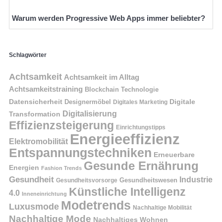
Warum werden Progressive Web Apps immer beliebter?
Schlagwörter
Achtsamkeit
Achtsamkeit im Alltag
Achtsamkeitstraining
Blockchain Technologie
Datensicherheit
Digitale
Designermöbel
Digitales Marketing
Digitalisierung
Transformation
Effizienzsteigerung
Einrichtungstipps
Energieeffizienz
Elektromobilität
Entspannungstechniken
Erneuerbare
Gesunde Ernährung
Energien
Fashion Trends
Gesundheit
Industrie
Gesundheitswesen
Gesundheitsvorsorge
Künstliche Intelligenz
4.0
Inneneinrichtung
Modetrends
Luxusmode
Nachhaltige Mobilität
Nachhaltige Mode
Nachhaltiges Wohnen